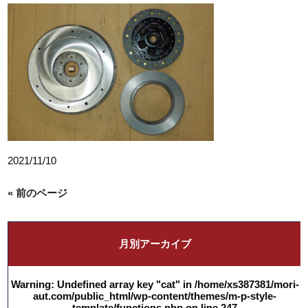
2021/11/10
« 前のページ
月別アーカイブ
Warning
: Undefined array key "cat" in
/home/xs387381/mori-
aut.com/public_html/wp-content/themes/m-p-style-
template/functions.php
on line
247