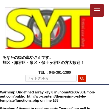
あなたの街の車やさんです。
旭区・瀬谷区・泉区・保土ヶ谷区の方大歓迎！
TEL：045-361-1380
Warning
: Undefined array key 0 in
/home/xs387381/mori-
aut.com/public_html/wp-content/themes/m-p-style-
template/functions.php
on line
163
Warning
: Attempt to read property "parent" on null in