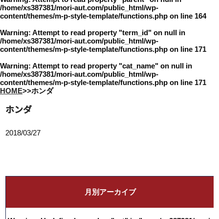
/home/xs387381/mori-aut.com/public_html/wp-
content/themes/m-p-style-template/functions.php
on line
164
Warning
: Attempt to read property "term_id" on null in
/home/xs387381/mori-aut.com/public_html/wp-
content/themes/m-p-style-template/functions.php
on line
171
Warning
: Attempt to read property "cat_name" on null in
/home/xs387381/mori-aut.com/public_html/wp-
content/themes/m-p-style-template/functions.php
on line
171
HOME
>
>
ホンダ
ホンダ
2018/03/27
月別アーカイブ