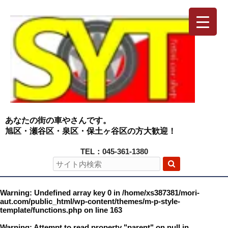
あなたの街の車やさんです。
旭区・瀬谷区・泉区・保土ヶ谷区の方大歓迎！
TEL：045-361-1380
Warning
: Undefined array key 0 in
/home/xs387381/mori-
aut.com/public_html/wp-content/themes/m-p-style-
template/functions.php
on line
163
Warning
: Attempt to read property "parent" on null in