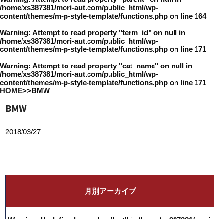
/home/xs387381/mori-aut.com/public_html/wp-
content/themes/m-p-style-template/functions.php
on line
164
Warning
: Attempt to read property "term_id" on null in
/home/xs387381/mori-aut.com/public_html/wp-
content/themes/m-p-style-template/functions.php
on line
171
Warning
: Attempt to read property "cat_name" on null in
/home/xs387381/mori-aut.com/public_html/wp-
content/themes/m-p-style-template/functions.php
on line
171
HOME
>
>
BMW
BMW
2018/03/27
月別アーカイブ