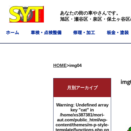
あなたの街の車やさんです。
旭区・瀬谷区・泉区・保土ヶ谷区
ホーム
車検・点検整備
修理・加工
板金・塗装
HOME
>
img04
img
月別アーカイブ
Warning
: Undefined array
key "cat" in
/home/xs387381/mori-
aut.com/public_html/wp-
content/themes/m-p-style-
template/functions.php
on