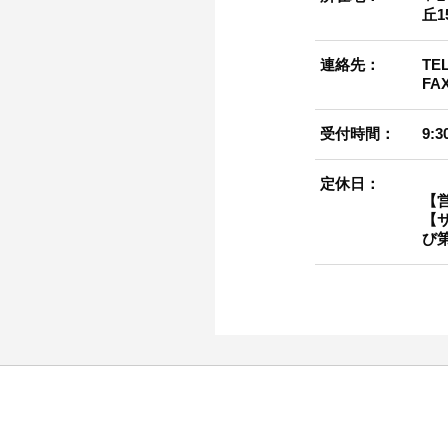
丘1
連絡先：
TE
FA
受付時間：
9:3
定休日：
【
【
び