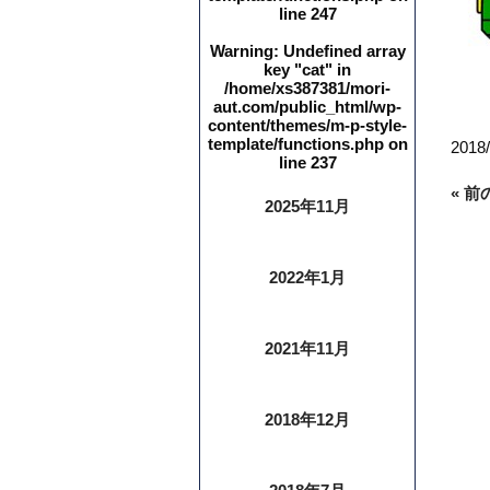
line
247
Warning
: Undefined array
key "cat" in
/home/xs387381/mori-
aut.com/public_html/wp-
content/themes/m-p-style-
template/functions.php
on
2018/
line
237
« 
2025年11月
2022年1月
2021年11月
2018年12月