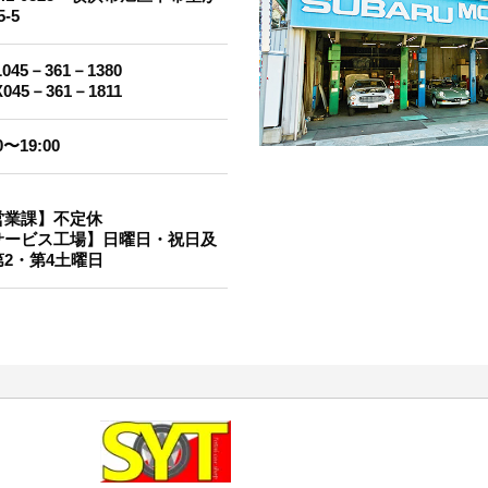
5-5
L045－361－1380
X045－361－1811
0〜19:00
営業課】不定休
サービス工場】日曜日・祝日及
第2・第4土曜日