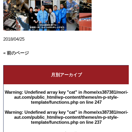
2018/04/25
« 前のページ
月別アーカイブ
Warning
: Undefined array key "cat" in
/home/xs387381/mori-
aut.com/public_html/wp-content/themes/m-p-style-
template/functions.php
on line
247
Warning
: Undefined array key "cat" in
/home/xs387381/mori-
aut.com/public_html/wp-content/themes/m-p-style-
template/functions.php
on line
237